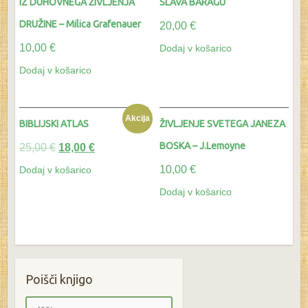
IZ DUHOVNEGA ŽIVLJENJA
SLAVA BARAGU
DRUŽINE – Milica Grafenauer
20,00
€
10,00
€
Dodaj v košarico
Dodaj v košarico
Akcija
BIBLIJSKI ATLAS
ŽIVLJENJE SVETEGA JANEZA
BOSKA – J.Lemoyne
25,00
€
18,00
€
10,00
€
Dodaj v košarico
Dodaj v košarico
Poišči knjigo
Išči