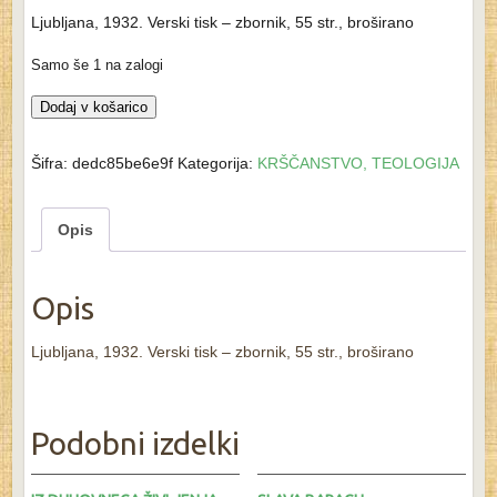
Ljubljana, 1932. Verski tisk – zbornik, 55 str., broširano
Samo še 1 na zalogi
NAŠI
Dodaj v košarico
RAZGLEDI
količina
Šifra:
dedc85be6e9f
Kategorija:
KRŠČANSTVO, TEOLOGIJA
Opis
Opis
Ljubljana, 1932. Verski tisk – zbornik, 55 str., broširano
Podobni izdelki