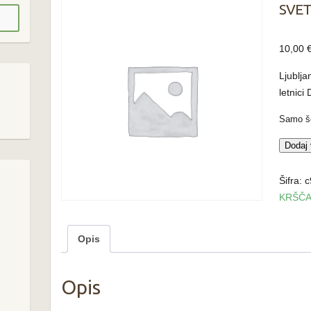
SVET
10,00
Ljublja
letnici
Samo še
SVET
Dodaj 
PISMO
NOVE
Šifra:
c
ZAVEZ
KRŠČA
količin
Opis
Opis