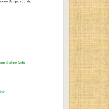
nove Biblije, 763 str.
vne družine Delo
ble