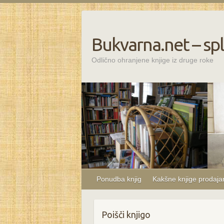
Bukvarna.net – spl
Odlično ohranjene knjige iz druge roke
Ponudba knjig
Kakšne knjige prodaj
Poišči knjigo