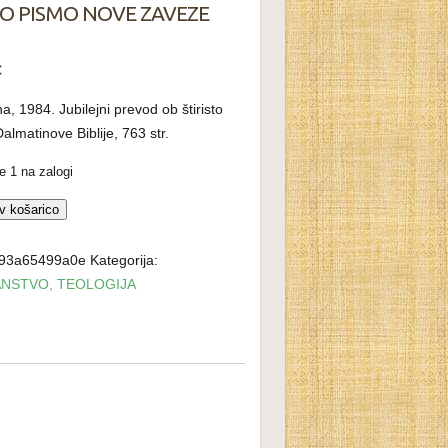
O PISMO NOVE ZAVEZE
€
na, 1984. Jubilejni prevod ob štiristo
 Dalmatinove Biblije, 763 str.
 1 na zalogi
O
v košarico
93a65499a0e
Kategorija:
E
NSTVO, TEOLOGIJA
a