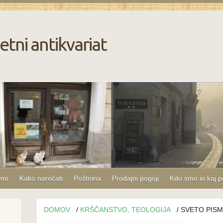
etni antikvariat
amo
Kako naročati
Poštnina
Prodajni pogoji
Kdo smo in kaj 
DOMOV
/
KRŠČANSTVO, TEOLOGIJA
/ SVETO PIS