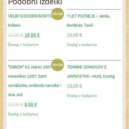
Podobni izdelki
Akcija
VELIKI SODOBNI BONTON –
7 LET POZNEJE – Janša,
N.Rees
Borštner, Tasič
12,00
€
10,00
€
10,00
€
Dodaj v košarico
Dodaj v košarico
Akcija
"ENRON" 05. marec 2007 – 13.
TEHNIKE ODNOSOV Z
november 2007: Smrt
JAVNOSTMI – Hunt, Grunig
socializmu, svobodo narodu! –
10,00
€
Ana Jud
Dodaj v košarico
10,00
€
8,00
€
Dodaj v košarico