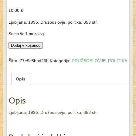
10,00
€
Ljubljana, 1996. Družboslovje, politika, 353 str.
Samo še 1 na zalogi
ZAKAJ
Dodaj v košarico
JE
RAZPADLA
Šifra:
77e9c8bbd26b
Kategorija:
DRUŽBOSLOVJE, POLITIKA
JUGOSLAVIJA
-
Opis
Viktor
Meier
količina
Opis
Ljubljana, 1996. Družboslovje, politika, 353 str.