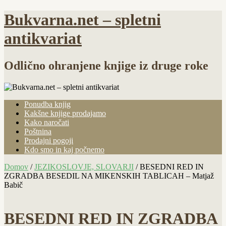
Bukvarna.net – spletni
antikvariat
Odlično ohranjene knjige iz druge roke
Ponudba knjig
Kakšne knjige prodajamo
Kako naročati
Poštnina
Prodajni pogoji
Kdo smo in kaj počnemo
Domov
/
JEZIKOSLOVJE, SLOVARJI
/ BESEDNI RED IN
ZGRADBA BESEDIL NA MIKENSKIH TABLICAH – Matjaž
Babič
BESEDNI RED IN ZGRADBA