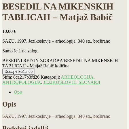
BESEDIL NA MIKENSKIH
TABLICAH – Matjaž Babič
10,00
€
SAZU, 1997. Jezikoslovje – arheologija, 340 str., broširano
Samo še 1 na zalogi
BESEDNI RED IN ZGRADBA BESEDIL NA MIKENSKIH
TABLICAH - Matjaž Babič količina
Dodaj v košarico
Šifra:
8ca217b3fd26
Kategoriji:
ARHEOLOGIJA,
ANTROPOLOGIJA
,
JEZIKOSLOVJE, SLOVARJI
Opis
Opis
SAZU, 1997. Jezikoslovje – arheologija, 340 str., broširano
Podobni izdelki