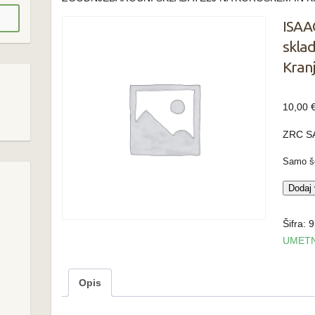
ISAA
sklad
Kran
10,00
ZRC SA
Samo še
ISAAC
Dodaj 
POSCH
zgodnj
Šifra:
9
skladat
UMETNO
na
Koroš
Opis
in
Kranjs