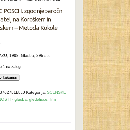
C POSCH. zgodnjebaročni
atelj na Koroškem in
jskem – Metoda Kokole
€
ZU, 1999. Glasba, 295 str.
 1 na zalogi
v košarico
.
ebaročni
3762751b8c0
Kategorija:
SCENSKE
elj
STI - glasba, gledališče, film
kem
kem