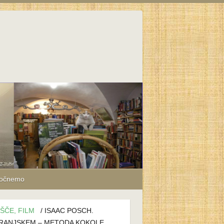
počnemo
ŠČE, FILM
/ ISAAC POSCH.
KRANJSKEM – METODA KOKOLE