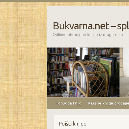
Bukvarna.net – spl
Odlično ohranjene knjige iz druge roke
Ponudba knjig
Kakšne knjige prodaj
Poišči knjigo