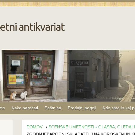
etni antikvariat
amo
Kako naročati
Poštnina
Prodajni pogoji
Kdo smo in kaj 
DOMOV
/
SCENSKE UMETNOSTI - GLASBA, GLEDALI
ZGODNJEBAROČNI SKLADATELJ NA KOROŠKEM IN 