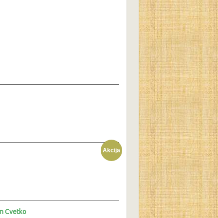
a
a
Akcija
n Cvetko