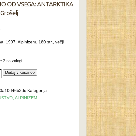
O OD VSEGA: ANTARKTIKA
 Grošelj
€
na, 1997. Alpinizem, 180 str., večji
 2 na zalogi
O
Dodaj v košarico
:
0a10d46b3dc
Kategorija:
KTIKA
NSTVO, ALPINIZEM
a