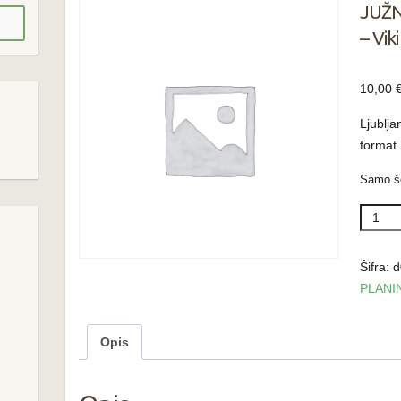
JUŽN
– Viki
10,00
Ljublja
format
Samo še
JUŽN
OD
VSEGA
Šifra:
d
ANTAR
PLANI
-
Viki
Opis
Grošelj
količin