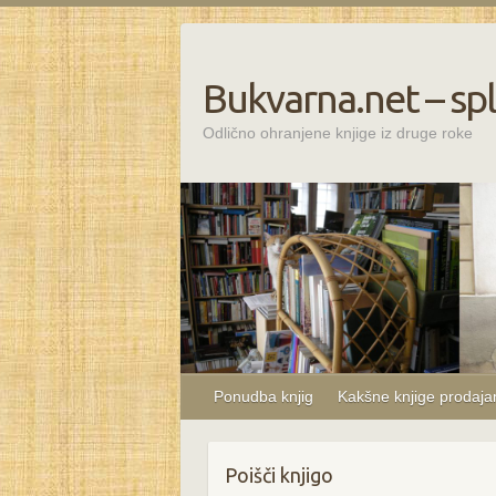
Bukvarna.net – spl
Odlično ohranjene knjige iz druge roke
Ponudba knjig
Kakšne knjige prodaj
Poišči knjigo