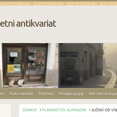
etni antikvariat
amo
Kako naročati
Poštnina
Prodajni pogoji
Kdo smo in kaj 
DOMOV
/
PLANINSTVO, ALPINIZEM
/ JUŽNO OD VSE