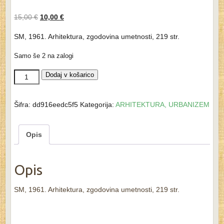
15,00
€
10,00
€
SM, 1961. Arhitektura, zgodovina umetnosti, 219 str.
Samo še 2 na zalogi
LJUBLJANSKA
Dodaj v košarico
BAROČNA
ARHITEKTURA
Šifra:
dd916eedc5f5
Kategorija:
ARHITEKTURA, URBANIZEM
-
Nace
Opis
Šumi
količina
Opis
SM, 1961. Arhitektura, zgodovina umetnosti, 219 str.