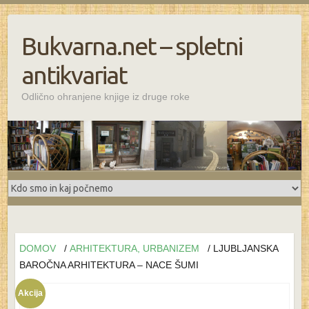
Bukvarna.net – spletni
antikvariat
Odlično ohranjene knjige iz druge roke
DOMOV
/
ARHITEKTURA, URBANIZEM
/ LJUBLJANSKA
BAROČNA ARHITEKTURA – NACE ŠUMI
Akcija