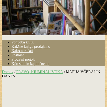
Ponudba knjig
Kakšne knjige prodajamo
Kako naročati
Poštnina
Prodajni pogoji
Kdo smo in kaj počnemo
Domov
/
PRAVO, KRIMINALISTIKA
/ MAFIJA VČERAJ IN
DANES