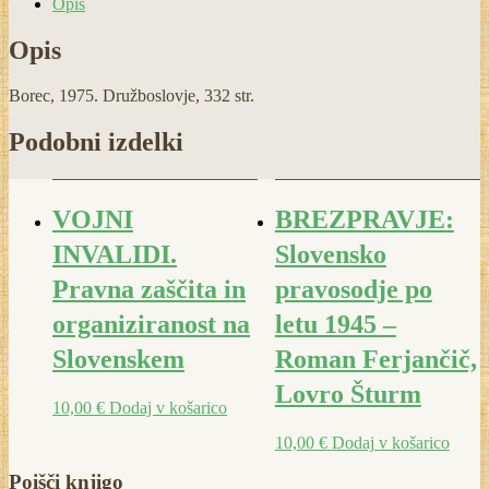
Opis
Opis
Borec, 1975. Družboslovje, 332 str.
Podobni izdelki
VOJNI
BREZPRAVJE:
INVALIDI.
Slovensko
Pravna zaščita in
pravosodje po
organiziranost na
letu 1945 –
Slovenskem
Roman Ferjančič,
Lovro Šturm
10,00
€
Dodaj v košarico
10,00
€
Dodaj v košarico
Poišči knjigo