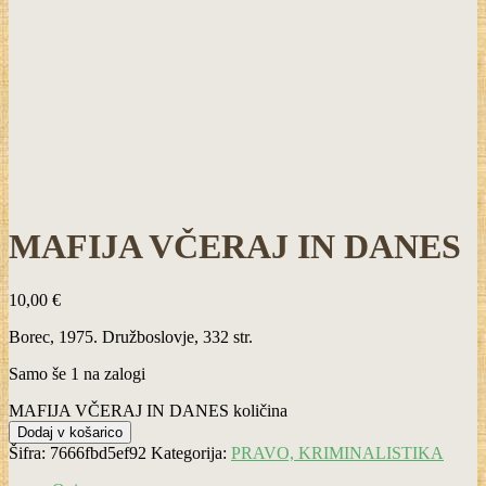
MAFIJA VČERAJ IN DANES
10,00
€
Borec, 1975. Družboslovje, 332 str.
Samo še 1 na zalogi
MAFIJA VČERAJ IN DANES količina
Dodaj v košarico
Šifra:
7666fbd5ef92
Kategorija:
PRAVO, KRIMINALISTIKA