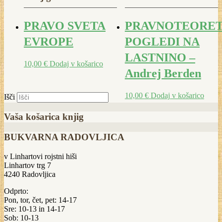
PRAVO SVETA
PRAVNOTEORET
EVROPE
POGLEDI NA
LASTNINO –
10,00
€
Dodaj v košarico
Andrej Berden
10,00
€
Dodaj v košarico
Išči
Vaša košarica knjig
BUKVARNA RADOVLJICA
v Linhartovi rojstni hiši
Linhartov trg 7
4240 Radovljica
Odprto:
Pon, tor, čet, pet: 14-17
Sre: 10-13 in 14-17
Sob: 10-13