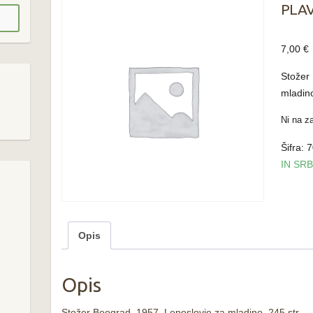
PLAV
7,00
€
Stožer
mladino
Ni na za
Šifra:
7
IN SR
Opis
Opis
Stožer Beograd, 1957. Leposlovje za mladino, 245 str.