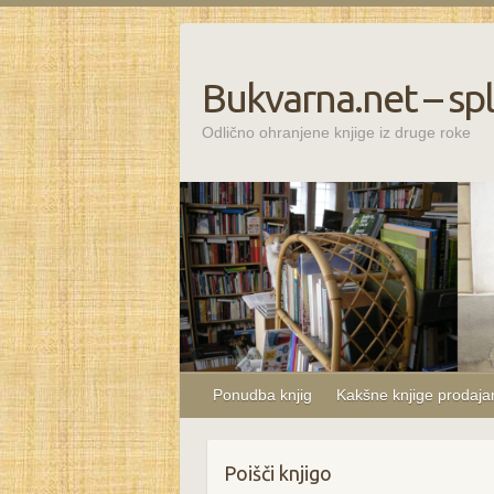
Bukvarna.net – spl
Odlično ohranjene knjige iz druge roke
Ponudba knjig
Kakšne knjige prodaj
Poišči knjigo