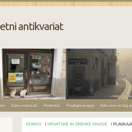
etni antikvariat
amo
Kako naročati
Poštnina
Prodajni pogoji
Kdo smo in kaj 
DOMOV
/
HRVATSKE IN SRBSKE KNJIGE
/ PLAVA AJ