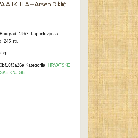
A AJKULA – Arsen Diklić
 Beograd, 1957. Leposlovje za
, 245 str.
logi
0bf10f3a26a
Kategorija:
HRVATSKE
BSKE KNJIGE