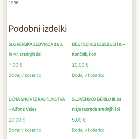
obseg
1936
nad
1000
-
Podobni izdelki
A.Črnivec
količina
SLOVENSKA SLOVNICA za 3.
DEUTSCHES LESEBUCH II. –
in 4.r. srednjih šol
Končnik, Fon
7,00
€
10,00
€
Dodaj v košarico
Dodaj v košarico
UČNA SNOV IZ RASTLINSTVA
SLOVENSKO BERILO III. za
– Alfonz Vales
nižje razrede srednjih šol
10,00
€
5,00
€
Dodaj v košarico
Dodaj v košarico