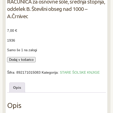
RAČUNICA za osnovne šole, srednja stopnja,
oddelek B. Številni obseg nad 1000 –
A.Črnivec
7,00
€
1936
Samo še 1 na zalogi
RAČUNICA
Dodaj v košarico
za
osnovne
Šifra:
892171015083
Kategorija:
STARE ŠOLSKE KNJIGE
šole,
srednja
Opis
stopnja,
oddelek
B.
Opis
Številni