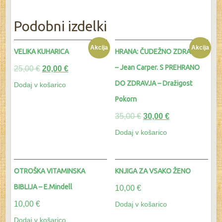
Podobni izdelki
Akcija
Akcija
VELIKA KUHARICA
HRANA: ČUDEŽNO ZDRAVILO
– Jean Carper. S PREHRANO
25,00
€
20,00
€
DO ZDRAVJA – Dražigost
Dodaj v košarico
Pokorn
35,00
€
30,00
€
Dodaj v košarico
OTROŠKA VITAMINSKA
KNJIGA ZA VSAKO ŽENO
BIBLIJA – E.Mindell
10,00
€
10,00
€
Dodaj v košarico
Dodaj v košarico