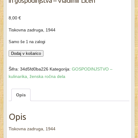
in gospodinjstva – Vladimir Ličen
8,00
€
Tiskovna zadruga, 1944
Samo še 1 na zalogi
SHRANJEVANJE
Dodaj v košarico
ŽIVIL.
Priročnik
Šifra:
34d5fd0ba226
Kategorija:
GOSPODINJSTVO –
za
kulinarika, ženska ročna dela
trgovine
in
Opis
gospodinjstva
-
Vladimir
Opis
Ličen
količina
Tiskovna zadruga, 1944