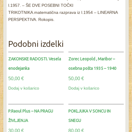
l.1957. – ŠE DVE POSEBNI TOČKI
TRIKOTNIKA.matematična razprava iz l.1954 – LINEARNA
PERSPEKTIVA. Rokopis.
Podobni izdelki
ZAKONSKE RADOSTI. Vesela
Zorec Leopold , Maribor –
enodejanka
osebna pošta 1935 – 1940
50,00
€
50,00
€
Dodaj v košarico
Dodaj v košarico
P.Raoul Plus – NA PRAGU
POKLJUKA V SONCU IN
ŽIVLJENJA
SNEGU
30,00
€
80,00
€