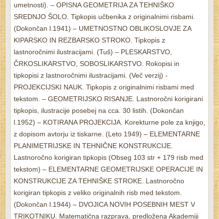
umetnosti). – OPISNA GEOMETRIJA ZA TEHNIŠKO
SREDNJO ŠOLO. Tipkopis učbenika z originalnimi risbami.
(Dokončan l.1941) – UMETNOSTNO OBLIKOSLOVJE ZA
KIPARSKO IN REZBARSKO STROKO. Tipkopis z
lastnoročnimi ilustracijami. (Tuš) – PLESKARSTVO,
ČRKOSLIKARSTVO, SOBOSLIKARSTVO. Rokopisi in
tipkopisi z lastnoročnimi ilustracijami. (Več verzij) -
PROJEKCIJSKI NAUK. Tipkopis z originalnimi risbami med
tekstom. – GEOMETRIJSKO RISANJE. Lastnoročni korigirani
tipkopis, ilustracije posebej na cca. 30 listih. (Dokončan
l.1952) – KOTIRANA PROJEKCIJA. Korekturne pole za knjigo,
z dopisom avtorju iz tiskarne. (Leto 1949) – ELEMENTARNE
PLANIMETRIJSKE IN TEHNIČNE KONSTRUKCIJE.
Lastnoročno korigiran tipkopis (Obseg 103 str + 179 risb med
tekstom) – ELEMENTARNE GEOMETRIJSKE OPERACIJE IN
KONSTRUKCIJE ZA TEHNIŠKE STROKE. Lastnoročno
korigiran tipkopis z veliko originalnih risb med tekstom.
(Dokončan l.1944) – DVOJICA NOVIH POSEBNIH MEST V
TRIKOTNIKU. Matematična razprava, predložena Akademiji