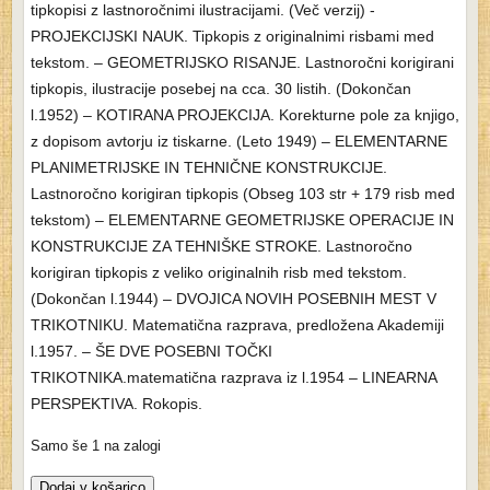
tipkopisi z lastnoročnimi ilustracijami. (Več verzij) -
PROJEKCIJSKI NAUK. Tipkopis z originalnimi risbami med
tekstom. – GEOMETRIJSKO RISANJE. Lastnoročni korigirani
tipkopis, ilustracije posebej na cca. 30 listih. (Dokončan
l.1952) – KOTIRANA PROJEKCIJA. Korekturne pole za knjigo,
z dopisom avtorju iz tiskarne. (Leto 1949) – ELEMENTARNE
PLANIMETRIJSKE IN TEHNIČNE KONSTRUKCIJE.
Lastnoročno korigiran tipkopis (Obseg 103 str + 179 risb med
tekstom) – ELEMENTARNE GEOMETRIJSKE OPERACIJE IN
KONSTRUKCIJE ZA TEHNIŠKE STROKE. Lastnoročno
korigiran tipkopis z veliko originalnih risb med tekstom.
(Dokončan l.1944) – DVOJICA NOVIH POSEBNIH MEST V
TRIKOTNIKU. Matematična razprava, predložena Akademiji
l.1957. – ŠE DVE POSEBNI TOČKI
TRIKOTNIKA.matematična razprava iz l.1954 – LINEARNA
PERSPEKTIVA. Rokopis.
Samo še 1 na zalogi
Žnidarčič
Dodaj v košarico