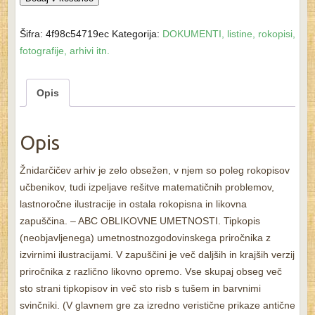
prof.
Ivan
Šifra:
4f98c54719ec
Kategorija:
DOKUMENTI, listine, rokopisi,
-
fotografije, arhivi itn.
rokopisi
učbenikov
Opis
in
ostala
zapuščina
Opis
količina
Žnidarčičev arhiv je zelo obsežen, v njem so poleg rokopisov
učbenikov, tudi izpeljave rešitve matematičnih problemov,
lastnoročne ilustracije in ostala rokopisna in likovna
zapuščina. – ABC OBLIKOVNE UMETNOSTI. Tipkopis
(neobjavljenega) umetnostnozgodovinskega priročnika z
izvirnimi ilustracijami. V zapuščini je več daljših in krajših verzij
priročnika z različno likovno opremo. Vse skupaj obseg več
sto strani tipkopisov in več sto risb s tušem in barvnimi
svinčniki. (V glavnem gre za izredno veristične prikaze antične