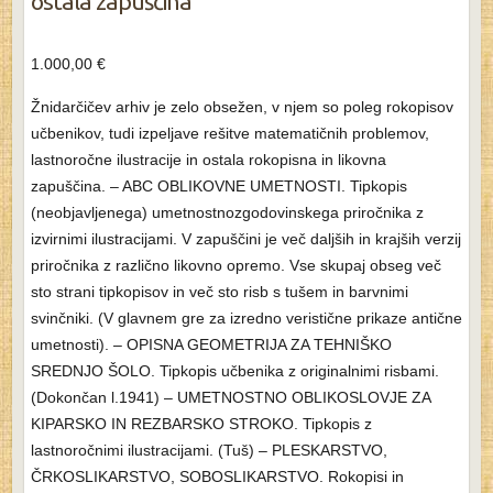
ostala zapuščina
1.000,00
€
Žnidarčičev arhiv je zelo obsežen, v njem so poleg rokopisov
učbenikov, tudi izpeljave rešitve matematičnih problemov,
lastnoročne ilustracije in ostala rokopisna in likovna
zapuščina. – ABC OBLIKOVNE UMETNOSTI. Tipkopis
(neobjavljenega) umetnostnozgodovinskega priročnika z
izvirnimi ilustracijami. V zapuščini je več daljših in krajših verzij
priročnika z različno likovno opremo. Vse skupaj obseg več
sto strani tipkopisov in več sto risb s tušem in barvnimi
svinčniki. (V glavnem gre za izredno veristične prikaze antične
umetnosti). – OPISNA GEOMETRIJA ZA TEHNIŠKO
SREDNJO ŠOLO. Tipkopis učbenika z originalnimi risbami.
(Dokončan l.1941) – UMETNOSTNO OBLIKOSLOVJE ZA
KIPARSKO IN REZBARSKO STROKO. Tipkopis z
lastnoročnimi ilustracijami. (Tuš) – PLESKARSTVO,
ČRKOSLIKARSTVO, SOBOSLIKARSTVO. Rokopisi in